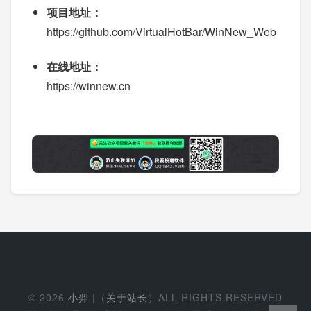
项目地址：
https://github.com/VirtualHotBar/WinNew_Web
在线地址：
https://winnew.cn
© 2026
小羿
|（
关于站长
）ALL RIGHTS RESERVED