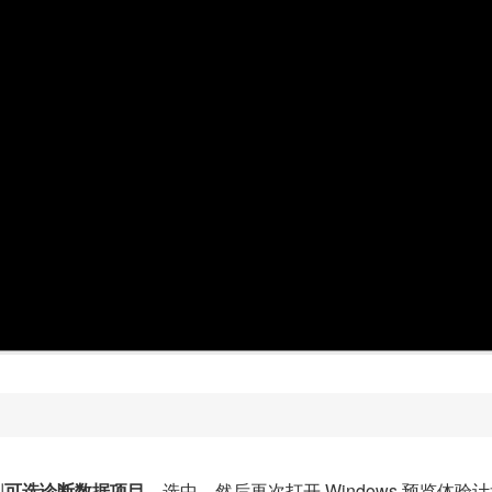
到
可选诊断数据项目
，选中，然后再次打开 Windows 预览体验