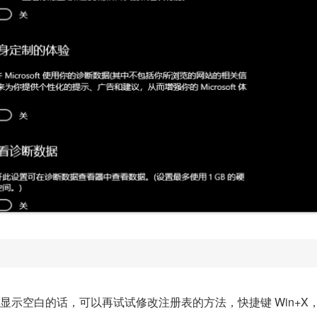
显示空白的话，可以再试试修改注册表的方法，快捷键 Win+X，选择 