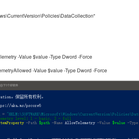
\CurrentVersion\Policies\DataCollection"
lemetry -Value $value -Type Dword -Force
metryAllowed -Value $value -Type Dword -Force