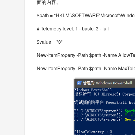
面的内容。
$path = "HKLM:\SOFTWARE\Microsoft\Windows
# Telemetry level: 1 - basic, 3 - full
$value = "3"
New-ItemProperty -Path $path -Name AllowTe
New-ItemProperty -Path $path -Name MaxTele