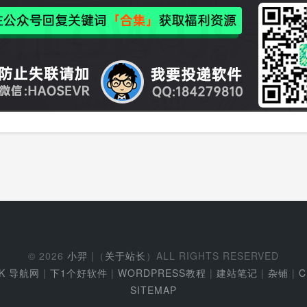
© 2026
小羿
|（
关于站长
）ALL RIGHTS RESERVED
EK 导航网
|
下1个好软件
|
WORDPRESS教程
|
建站笔记
|
杂铺
|
C
SITEMAP