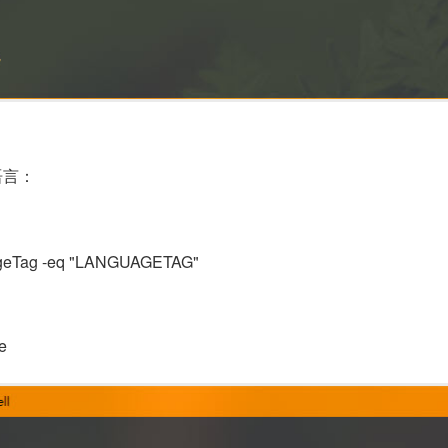
语言：
geTag
-
eq
"LANGUAGETAG"
e