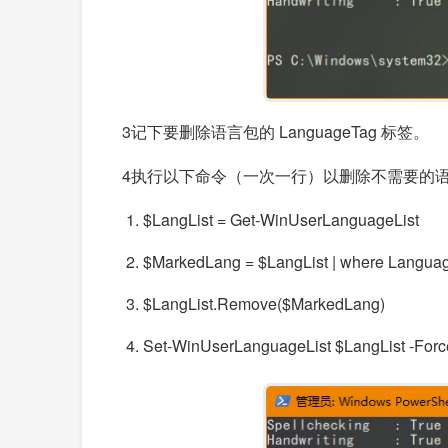
3
记下要删除语言包的 LanguageTag 标签。
4
执行以下命令（一次一行）以删除不需要的
$LangList
=
Get
-
WinUserLanguageList
$MarkedLang
=
$LangList
|
where
Langua
$LangList
.
Remove
(
$MarkedLang
)
Set
-
WinUserLanguageList
$LangList
-
Forc