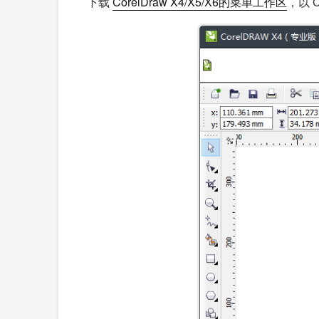
下载
CorelDraw X4/X5/X6的菜单工作区
，以 