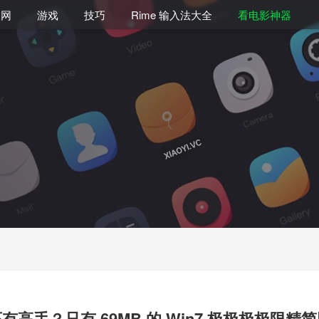
联网
游戏
技巧
Rime 输入法大全
看电影神器
有高手？只有 69MB 的 Win7 极极极极限精