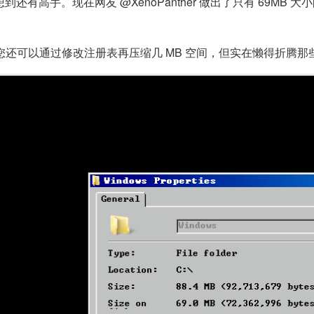
想到还有高手。现在网友 @XenoPanther 做出了只有 69MB 大
，您还可以通过修改注册表再压缩几 MB 空间，但实在懒得折腾那