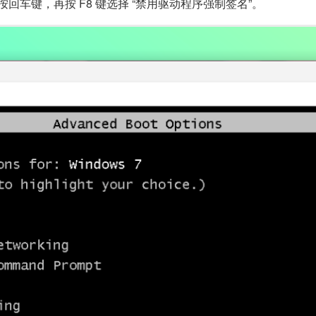
，按回车键，再按 F8 键选择 “禁用驱动程序强制签名”。