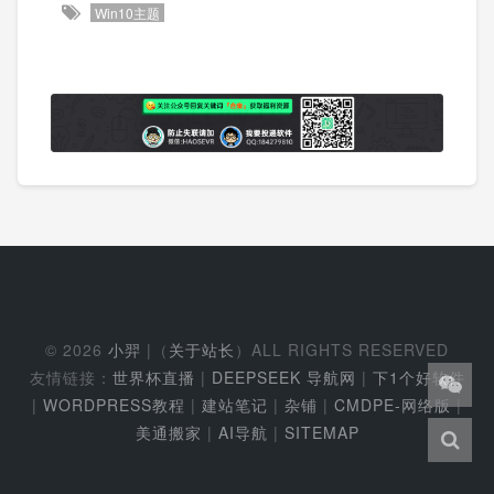
Win10主题
© 2026
小羿
|（
关于站长
）ALL RIGHTS RESERVED
友情链接：
世界杯直播
|
DEEPSEEK 导航网
|
下1个好软件
|
WORDPRESS教程
|
建站笔记
|
杂铺
|
CMDPE-网络版
|
美通搬家
|
AI导航
|
SITEMAP