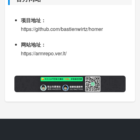
项目地址：
https://github.com/bastienwirtz/homer
网站地址：
https://armrepo.ver.lt/