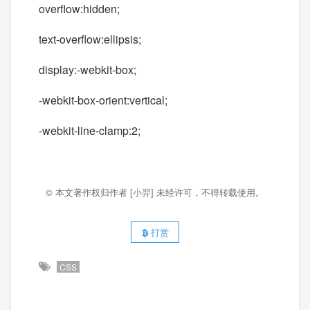
overflow:hidden;
text-overflow:ellipsis;
display:-webkit-box;
-webkit-box-orient:vertical;
-webkit-line-clamp:2;
© 本文著作权归作者
[小羿]
未经许可，不得转载使用。
打赏
CSS