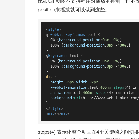
比如GIF动图不支持程序对播放的控制，也不支持Al
position来播放就可以做到这些。
<
style
>
@-
webkit
-
keyframes
 test {

  0% {
background-position
:
0px
 -
0%
;}

  100% {
background-position
:
0px
 -
400%
;}

}

@
keyframes
 test {

  0% {
background-position
:
0px
 -
0%
;}

  100% {
background-position
:
0px
 -
400%
;}

div
 {

height
:
35px
;
width
:
32px
;

-webkit-animation
:test 
400ms
steps
(4) inf
animation
:test 
400ms
steps
(4) infinite;

background
:
url
(http://www.web-tinker.co
</
style
>
<
div
>
</
div
>
steps(4) 表示让整个动画在4个关键帧