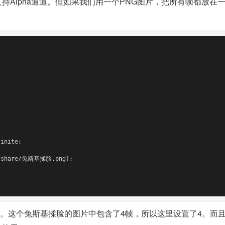
pha通道。但如果我们用一个PNG图片，把所有帧都放在一起，通过CS
inite;

m/share/兔斯基揉脸.png);

之间切换。这个兔斯基揉脸的图片中包含了4帧，所以这里设置了4。而