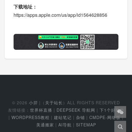
下载地址：
https://apps.apple.com/us/app/id1564628856
© 2026
小羿
|（
关于站长
）ALL RIGHTS RESERVED
友情链接：
世界杯直播
|
DEEPSEEK 导航网
|
下1个好软件
|
WORDPRESS教程
|
建站笔记
|
杂铺
|
CMDPE-网络版
|
美通搬家
|
AI导航
|
SITEMAP