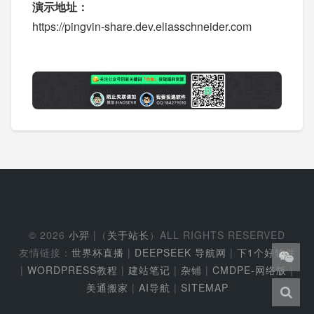
演示地址：
https://pingvin-share.dev.eliasschneider.com
© 2026
小羿
|（
关于站长
）ALL RIGHTS RESERVED
友情链接：
世界杯直播
|
DEEPSEEK 导航网
|
下1个好软件
|
WORDPRESS教程
|
建站笔记
|
杂铺
|
CMDPE-网络版
|
美通搬家
|
AI导航
|
SITEMAP