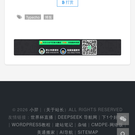
打赏
Typecho
博客
© 2026
小羿
|（
关于站长
）ALL RIGHTS RESERVED
友情链接：
世界杯直播
|
DEEPSEEK 导航网
|
下1个好软件
|
WORDPRESS教程
|
建站笔记
|
杂铺
|
CMDPE-网络版
|
美通搬家
|
AI导航
|
SITEMAP