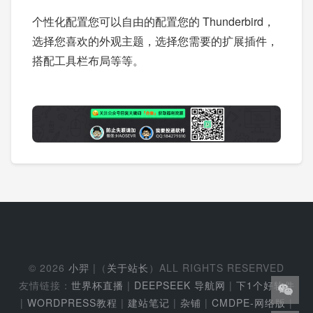
个性化配置您可以自由的配置您的 Thunderbird，
选择您喜欢的外观主题，选择您需要的扩展插件，
搭配工具栏布局等等。
© 2026
小羿
|（
关于站长
）ALL RIGHTS RESERVED
友情链接：
世界杯直播
|
DEEPSEEK 导航网
|
下1个好软件
|
WORDPRESS教程
|
建站笔记
|
杂铺
|
CMDPE-网络版
|