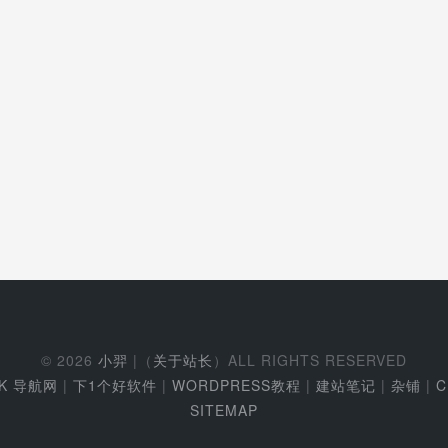
© 2026
小羿
|（
关于站长
）ALL RIGHTS RESERVED
EK 导航网
|
下1个好软件
|
WORDPRESS教程
|
建站笔记
|
杂铺
|
C
SITEMAP