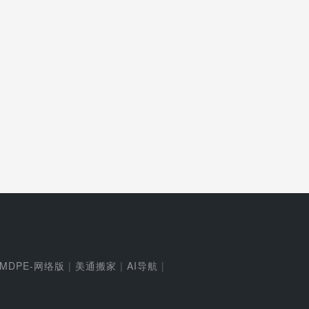
MDPE-网络版
|
美通搬家
|
AI导航
|