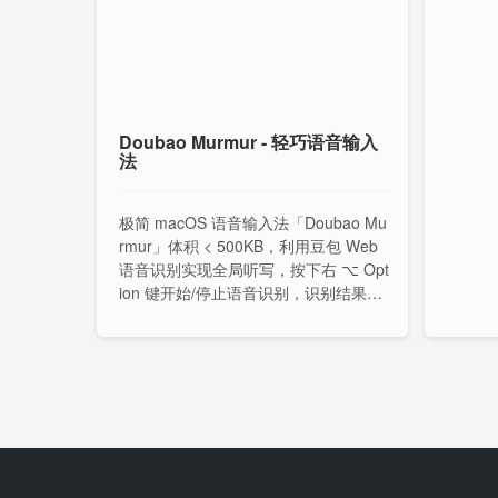
Doubao Murmur - 轻巧语音输入
法
极简 macOS 语音输入法「Doubao Mu
rmur」体积 < 500KB，利用豆包 Web
语音识别实现全局听写，按下右 ⌥ Opt
ion 键开始/停止语音识别，识别结果自
动复制到剪贴板并粘贴到当前光标所在
的输入框。