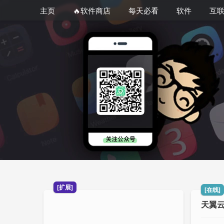
主页
🔥软件商店
每天必看
软件
互
[扩展]
[在线]
天翼云