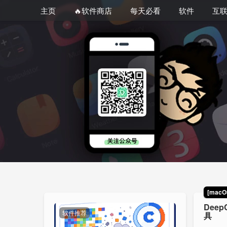
主页
🔥软件商店
每天必看
软件
互
[macO
Deep
软件推荐
具