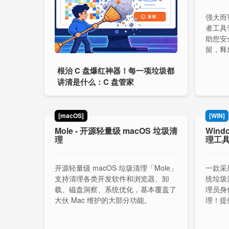
强大而
者工具管
助您安
留，释
已安装
根治 C 盘爆红神器！每一项垃圾都
功能。
讲清是什么：C 盘管家
[macOS]
[WIN]
Mole - 开源轻量级 macOS 垃圾清
Wind
理
理工
开源轻量级 macOS 垃圾清理「Mole」
一款采用
支持清理各类开发软件和浏览器、卸
统垃圾
载、磁盘洞察、系统优化，基本覆盖了
理员身
大伙 Mac 维护的大部分功能。
理！提
死角，支