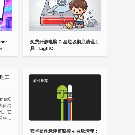
ner
免费开源电脑 C 盘垃圾彻底清理工
r
具：LightC
清理工
软件推荐
macO
观简洁
效。它
分钟即
目前支持
安卓硬件悬浮窗监控 + 垃圾清理：
版本也即