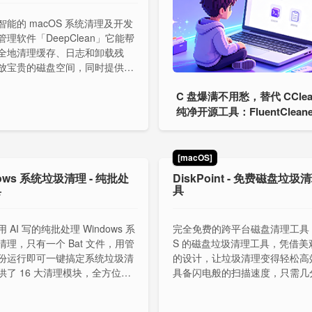
智能的 macOS 系统清理及开发
理软件「DeepClean」它能帮
全地清理缓存、日志和卸载残
放宝贵的磁盘空间，同时提供对
的开发环境及全局包的深度透视
C 盘爆满不用愁，替代 CClea
纯净开源工具：FluentCleane
[macOS]
ows 系统垃圾清理 - 纯批处
DiskPoint - 免费磁盘垃圾
具
具
 AI 写的纯批处理 Windows 系
完全免费的跨平台磁盘清理工具 
清理，只有一个 Bat 文件，用管
S 的磁盘垃圾清理工具，凭借美
份运行即可一键搞定系统垃圾清
的设计，让垃圾清理变得轻松高
供了 16 大清理模块，全方位无
具备闪电般的扫描速度，只需几
持 Win10 和 Win11 系统。
可帮你释放数GB的存储空间。
macOS，Windows 和 Linux 