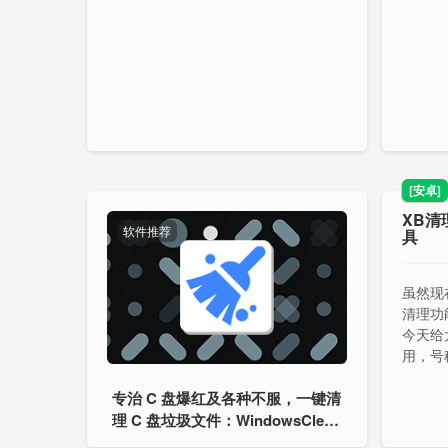
[安卓]
XB清
软件推荐
具
虽然现
清理功
今天给
用，号
能支持
专治 C 盘爆红及各种不服，一键清
分析。
理 C 盘垃圾文件：WindowsClean
er