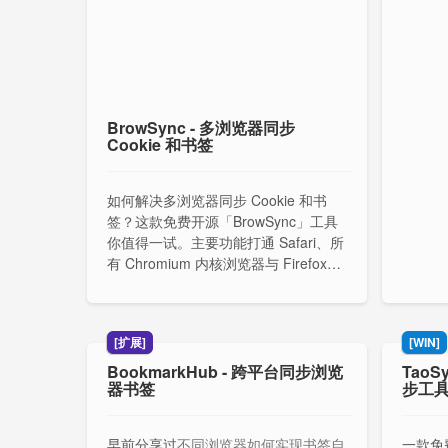
BrowSync - 多浏览器同步
Cookie 和书签
如何解决多浏览器同步 Cookie 和书
签？这款免费开源「BrowSync」工具
你值得一试。主要功能打通 Safari、所
有 Chromium 内核浏览器与 Firefox。
根据规则智能分流链接，并实时同步书
签与登录状态。纯本地运行，捍卫您的
隐私。
[扩展]
[WIN]
BookmarkHub - 跨平台同步浏览
TaoSy
器书签
步工
早前分享过
不同浏览器如何实现书签自
一款免