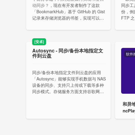
动同步？
，现在有开发者制作了这款
同步工
「BookmarkHub」基于 GitHub 的 Gist
份，例
记录来存储浏览器的书签，实现可以在
FTP
不同浏览器之间同步你的书签。
同步文
动从特
[安卓]
Autosync - 同步/备份本地指定文
软件
件到云盘
同步/备份本地指定文件到云盘的应用
「Autosync」能够实现手机数据与 NAS
设备的同步、支持只上传或下载等多种
同步模式。存储服务方面支持谷歌网
盘、OneDrive、WebDav、FTP、SMB
和异
等等。你可以通过对接 AList 后把手机
要备份的文件上传对应的云盘。
提醒：
ncPla
这个应用没有上架在国内应用商店，手
机安装可能会提示风险。