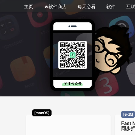
主页
🔥软件商店
每天必看
软件
互
[macOS]
[开源]
Fast 
同步