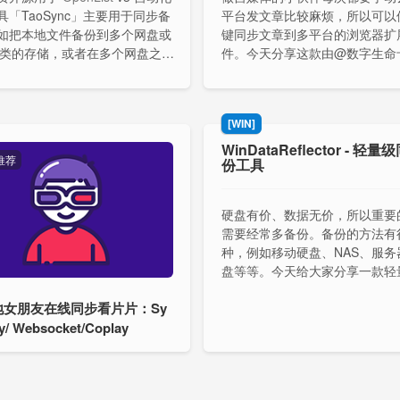
具「TaoSync」主要用于同步备
平台发文章比较麻烦，所以可以
如把本地文件备份到多个网盘或
键同步文章到多平台的浏览器扩
 之类的存储，或者在多个网盘之间
件。今天分享这款由@数字生命
件等；支持定时下载，在闲时自
基于 “Wechatsync” 二次开发
定网盘下载文件到本地。
支持公众号文章同步到微博、知
站、百家号。
[WIN]
WinDataReflector - 轻
推荐
份工具
硬盘有价、数据无价，所以重要
需要经常多备份。备份的方法有
种，例如移动硬盘、NAS、服务
盘等等。今天给大家分享一款轻
步备份工具 WinDataReflector
地女朋友在线同步看片片：Sy
动双向同步到指定的设备。
y/ Websocket/Coplay