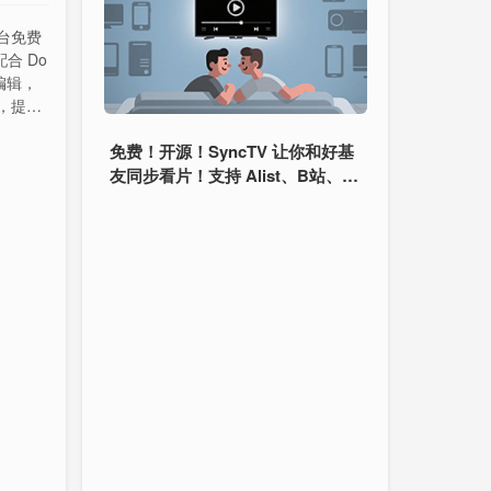
台免费
合 Do
编辑，
，提升
免费！开源！SyncTV 让你和好基
友同步看片！支持 Alist、B站、E
mby...