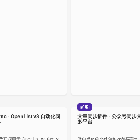
[扩展]
nc - OpenList v3 自动化同
文章同步插件 - 公众号同步
具
多平台
费开源用于
OpenList
v3 自动化
做自媒体的小伙伴每次都要手动