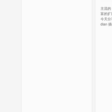
主流的「
富的扩
今天分享这
dian
bsid
多端实
支持 Ma
等平台