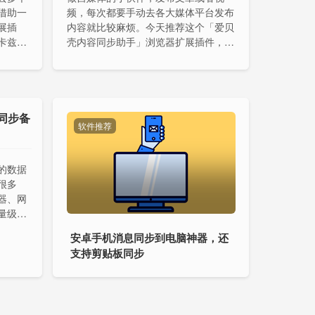
借助一
频，每次都要手动去各大媒体平台发布
展插
内容就比较麻烦。今天推荐这个「爱贝
卡兹克
壳内容同步助手」浏览器扩展插件，它
的插件，
支持一键同步文章/视频到微博、即刻、
乎、B
知识星球、小红书、知乎、豆瓣、今日
头条、百家号、微信公众号、雪球等平
台。
量级同步备
软件推荐
的数据
很多
器、网
量级同
 支持自
安卓手机消息同步到电脑神器，还
支持剪贴板同步