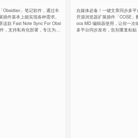
Obsidian」笔记软件，通过丰
自媒体必备！一键文章同步多平
展插件基本上能实现各种需求。
开源浏览器扩展插件「COSE」配
款 Fast Note Sync For Obsi
ocs MD 编辑器使用，让你一次
 插件，支持私有化部署，专注为 O
多平台同步发布，告别重复粘贴
ian 用户提供无打扰、丝般顺滑、
创作效率。
时同步的笔记同步&备份插件，
c、Windows、Android、iOS
，并提供多语言支持。