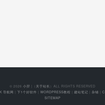
© 2026
小羿
|（
关于站长
）ALL RIGHTS RESERVED
EK 导航网
|
下1个好软件
|
WORDPRESS教程
|
建站笔记
|
杂铺
|
C
SITEMAP