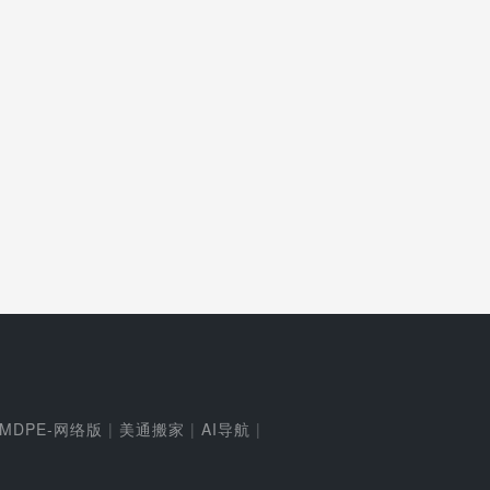
MDPE-网络版
|
美通搬家
|
AI导航
|