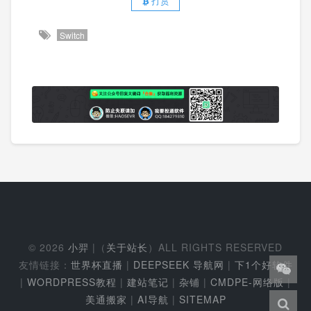
打赏
Switch
© 2026
小羿
|（
关于站长
）ALL RIGHTS RESERVED
友情链接：
世界杯直播
|
DEEPSEEK 导航网
|
下1个好软件
|
WORDPRESS教程
|
建站笔记
|
杂铺
|
CMDPE-网络版
|
美通搬家
|
AI导航
|
SITEMAP