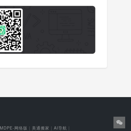
MDPE-网络版
|
美通搬家
|
AI导航
|