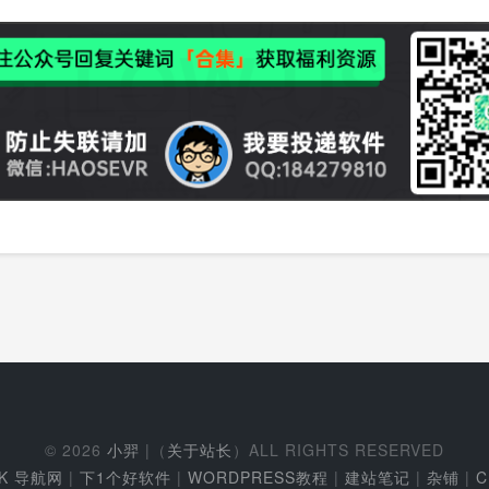
© 2026
小羿
|（
关于站长
）ALL RIGHTS RESERVED
EK 导航网
|
下1个好软件
|
WORDPRESS教程
|
建站笔记
|
杂铺
|
C