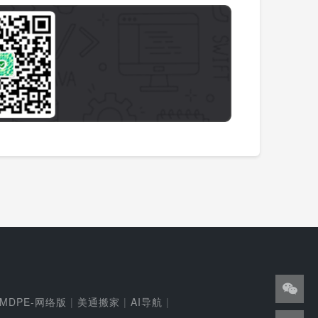
MDPE-网络版
|
美通搬家
|
AI导航
|