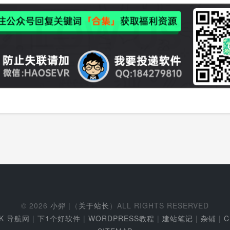
© 2026
小羿
|（
关于站长
）ALL RIGHTS RESERVED
EK 导航网
|
下1个好软件
|
WORDPRESS教程
|
建站笔记
|
杂铺
|
C