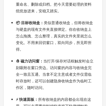
重命名、删除或归档。把今天需要处理的资料
统统放进来，安稳又踏实。
📦 目标收纳盒：
类似普通收纳盒，但将收纳盒
与硬盘的现有文件夹直接绑定。你在收纳盒上
怎么拖拽、怎么整理，真实的文件夹里就怎么
变化。不用来回切窗口，双向同步，所见即所
得。
🧲 磁力访问窗：
当打开/保存对话框触发时会立
刻吸附在窗口旁边。访问窗的内容与收纳盒完
全一致且互通。当拿不定主意或者文件仅需临
时存放时，还可以创建隐身收纳盒作为临时工
作区，随时访问。
⚡ 快速面板：
所有收纳盒的内容都会出现在这
里。可以在需要的时候快速按下快捷键触发，