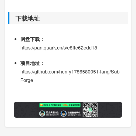
下载地址
网盘下载：
https://pan.quark.cn/s/e8ffe62edd18
项目地址：
https://github.com/henry1786580051-lang/Sub
Forge