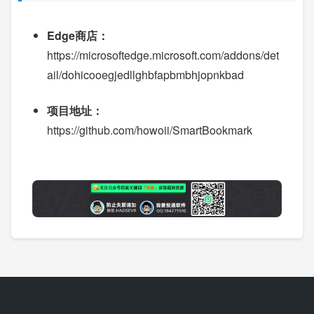
Edge商店：
https://microsoftedge.microsoft.com/addons/det
ail/dohicooegjedllghbfapbmbhjopnkbad
项目地址：
https://github.com/howoii/SmartBookmark