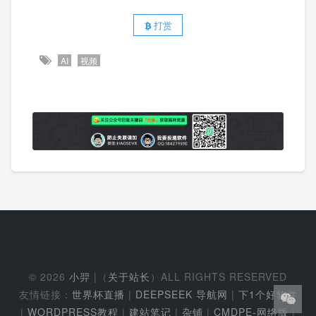
打赏
AI
视频
© 2026
小羿
|（
关于站长
）ALL RIGHTS RESERVED
友情链接：
世界杯直播
|
DEEPSEEK 导航网
|
下1个好软件
|
WORDPRESS教程
|
建站笔记
|
杂铺
|
CMDPE-网络版
|