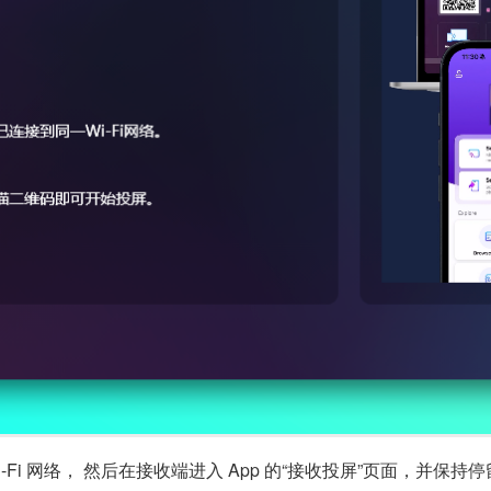
i 网络， 然后在接收端进入 App 的“接收投屏”页面，并保持停