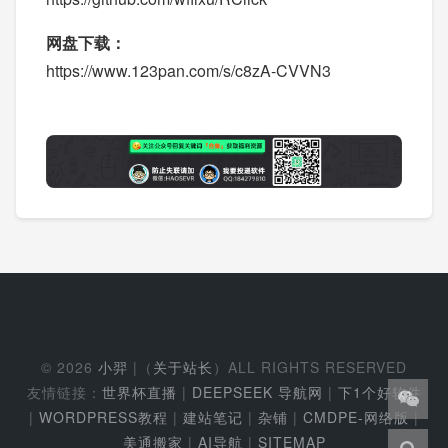
网盘下载：
https://www.123pan.com/s/c8zA-CVVN3
© 2026
小羿
|（
关于站长
）ALL RIGHTS RESERVED
友情链接：
世界杯直播
|
DEEPSEEK 导航网
|
下1个好软件
|
WORDPRESS教程
|
建站笔记
|
杂铺
|
CMDPE-网络版
|
美通搬家
|
AI导航
|
SITEMAP