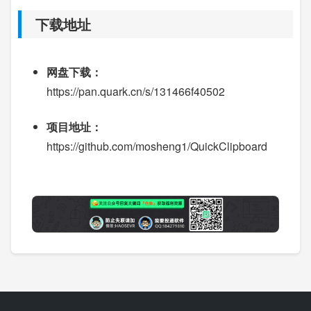
下载地址
网盘下载：
https://pan.quark.cn/s/131466f40502
项目地址：
https://github.com/mosheng1/QuickClipboard