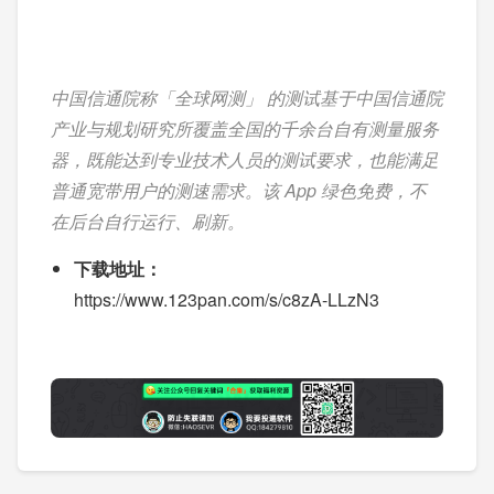
中国信通院称「全球网测」 的测试基于中国信通院
产业与规划研究所覆盖全国的千余台自有测量服务
器，既能达到专业技术人员的测试要求，也能满足
普通宽带用户的测速需求。该 App 绿色免费，不
在后台自行运行、刷新。
下载地址：
https://www.123pan.com/s/c8zA-LLzN3