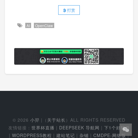
打赏
AI
OpenClaw
© 2026
小羿
|（
关于站长
）ALL RIGHTS RESERVED
友情链接：
世界杯直播
|
DEEPSEEK 导航网
|
下1个好软件
|
WORDPRESS教程
|
建站笔记
|
杂铺
|
CMDPE-网络版
|