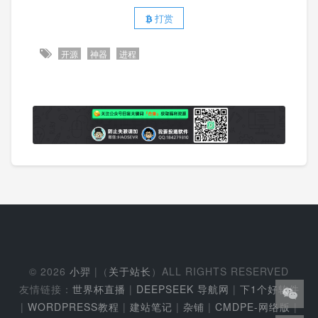
打赏
开源
神器
进程
© 2026
小羿
|（
关于站长
）ALL RIGHTS RESERVED
友情链接：
世界杯直播
|
DEEPSEEK 导航网
|
下1个好软件
|
WORDPRESS教程
|
建站笔记
|
杂铺
|
CMDPE-网络版
|