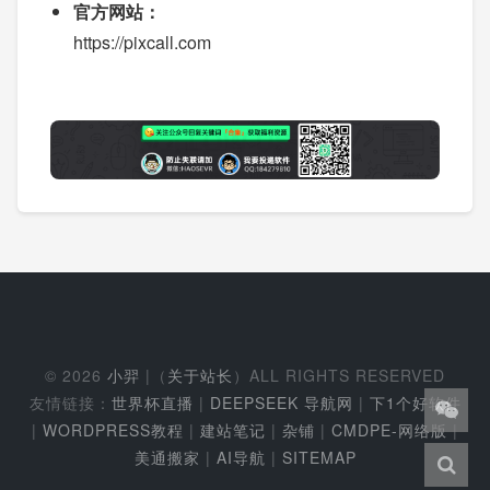
官方网站：
https://pixcall.com
© 2026
小羿
|（
关于站长
）ALL RIGHTS RESERVED
友情链接：
世界杯直播
|
DEEPSEEK 导航网
|
下1个好软件
|
WORDPRESS教程
|
建站笔记
|
杂铺
|
CMDPE-网络版
|
美通搬家
|
AI导航
|
SITEMAP