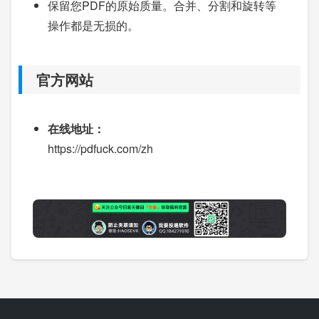
保留您PDF的原始质量。合并、分割和旋转等
操作都是无损的。
官方网站
在线地址：
https://pdfuck.com/zh