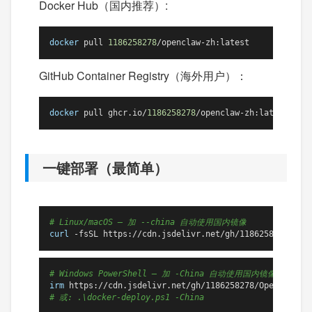
Docker Hub（国内推荐）:
docker
 pull 
1186258278
/openclaw-zh:latest
GitHub Container Registry（海外用户）：
docker
 pull ghcr.io/
1186258278
/openclaw-zh:latest
一键部署（最简单）
# Linux/macOS — 加 --china 自动使用国内镜像
curl
 -fsSL https://cdn.jsdelivr.net/gh/1186258278/Ope
# Windows PowerShell — 加 -China 自动使用国内镜像
irm
 https://cdn.jsdelivr.net/gh/1186258278/OpenClawCh
# 或: .\docker-deploy.ps1 -China