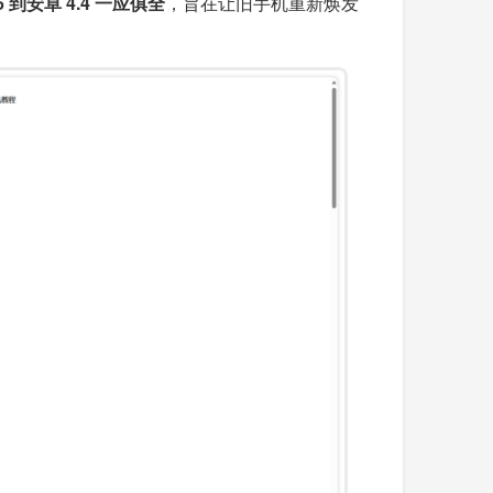
6 到安卓 4.4 一应俱全
，旨在让旧手机重新焕发