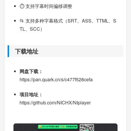
⏱️ 支持字幕时间偏移调整
📂 支持多种字幕格式（SRT、ASS、TTML、S
TL、SCC）
下载地址
网盘下载：
https://pan.quark.cn/s/c477f528cefa
项目地址：
https://github.com/NICHX/NIplayer