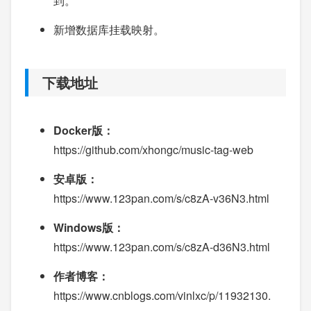
到。
新增数据库挂载映射。
下载地址
Docker版：
https://github.com/xhongc/music-tag-web
安卓版：
https://www.123pan.com/s/c8zA-v36N3.html
Windows版：
https://www.123pan.com/s/c8zA-d36N3.html
作者博客：
https://www.cnblogs.com/vinlxc/p/11932130.