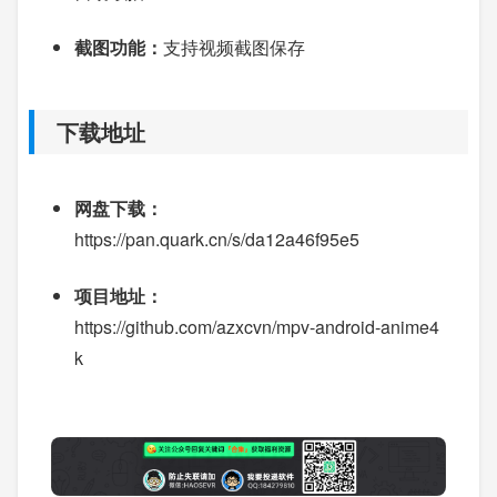
截图功能：
支持视频截图保存
下载地址
网盘下载：
https://pan.quark.cn/s/da12a46f95e5
项目地址：
https://github.com/azxcvn/mpv-android-anime4
k