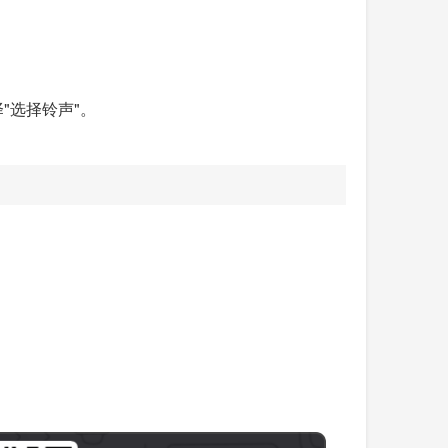
"选择铃声"。