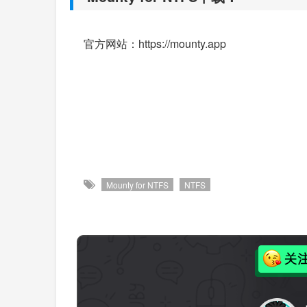
官方网站：https://mounty.app
Mounty for NTFS
NTFS