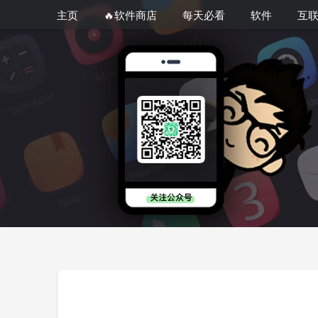
主页
🔥软件商店
每天必看
软件
互