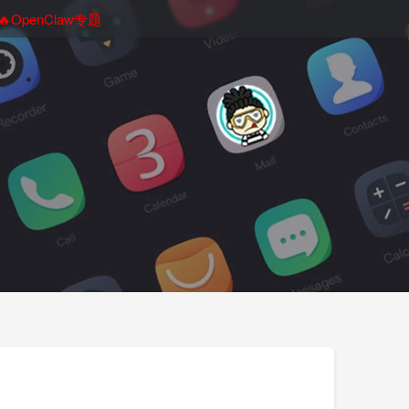
🔥OpenClaw专题