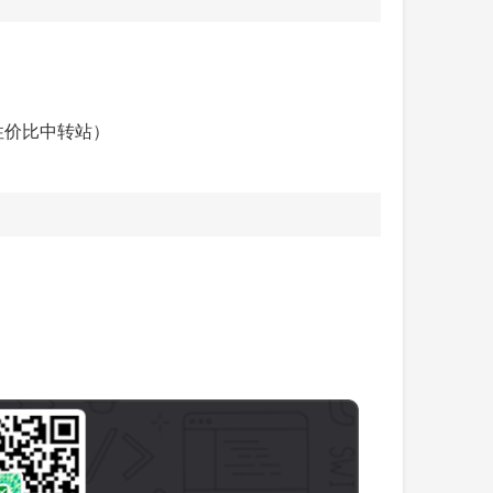
性价比中转站）