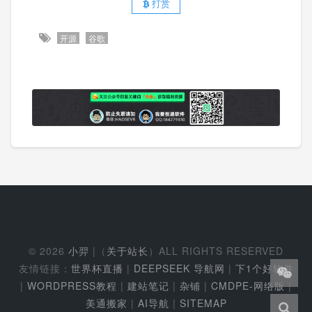
打赏
开源
谷歌
© 2026
小羿
|（
关于站长
）ALL RIGHTS RESERVED
友情链接：
世界杯直播
|
DEEPSEEK 导航网
|
下1个好软件
|
WORDPRESS教程
|
建站笔记
|
杂铺
|
CMDPE-网络版
|
美通搬家
|
AI导航
|
SITEMAP