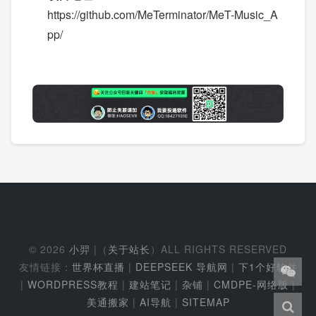
https://github.com/MeTerminator/MeT-Music_A
pp/
© 2026
小羿
|（
关于站长
）ALL RIGHTS RESERVED
友情链接：
世界杯直播
|
DEEPSEEK 导航网
|
下1个好软件
|
WORDPRESS教程
|
建站笔记
|
杂铺
|
CMDPE-网络版
|
美通搬家
|
AI导航
|
SITEMAP