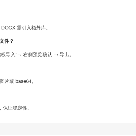
c)。DOCX 需引入额外库。
出文件？
贴板导入”→ 右侧预览确认 → 导出。
或 base64。
S，保证稳定性。