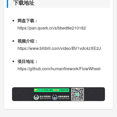
下载地址
网盘下载：
https://pan.quark.cn/s/bbed8e210182
视频介绍：
https://www.bilibili.com/video/BV1vdc4zXE2J
项目地址：
https://github.com/humanfirework/FlowWheel