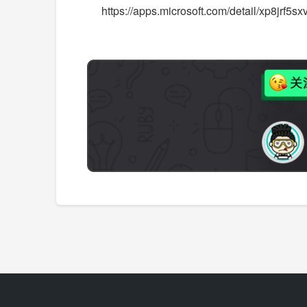
https://apps.microsoft.com/detail/xp8jrf5s