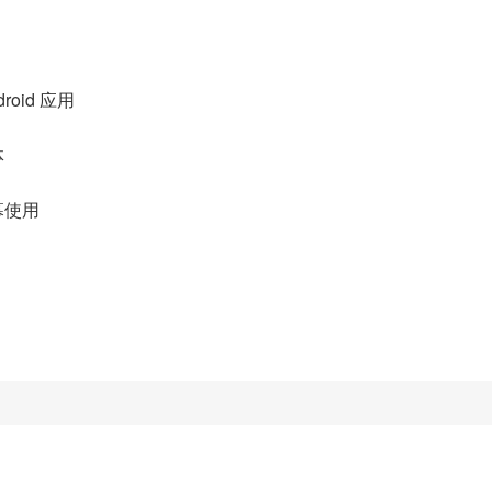
oid 应用
体
幕使用