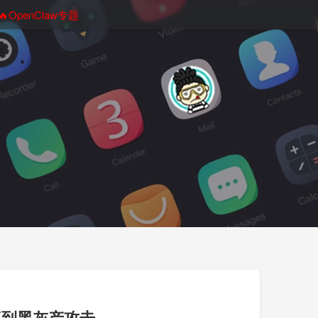
🔥OpenClaw专题
遭到黑灰产攻击