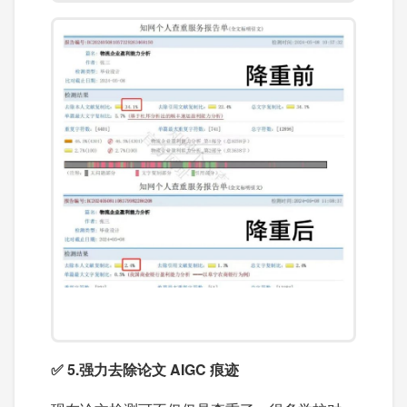
✅ 5.强力去除论文 AIGC 痕迹